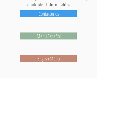
cualquier información.​​
Contáctenos
Menú Español
English Menu
500 metros al Sur de Playa Bonita, Limón
Teléfono: 2795 1010 / 2795 1670
Email: info@hotelplayabonita.com